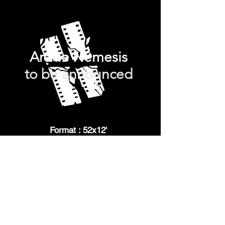
Archie Nemesis
to be announced
Format : 52x12'
Technique : animation 3DCréé par
Christian Devita
TBA
Le studio
Contact
3 Square de la
Mentions légale
tour Maubourg